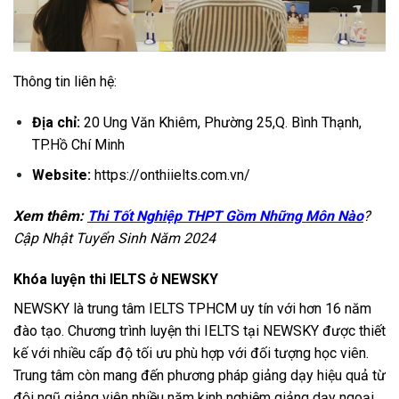
Thông tin liên hệ:
Địa chỉ:
20 Ung Văn Khiêm, Phường 25,Q. Bình Thạnh,
TP.Hồ Chí Minh
Website:
https://onthiielts.com.vn/
Xem thêm:
Thi Tốt Nghiệp THPT Gồm Những Môn Nào
?
Cập Nhật Tuyển Sinh Năm 2024
Khóa luyện thi IELTS ở NEWSKY
NEWSKY là trung tâm IELTS TPHCM uy tín với hơn 16 năm
đào tạo. Chương trình luyện thi IELTS tại NEWSKY được thiết
kế với nhiều cấp độ tối ưu phù hợp với đối tượng học viên.
Trung tâm còn mang đến phương pháp giảng dạy hiệu quả từ
đội ngũ giảng viên nhiều năm kinh nghiệm giảng dạy ngoại