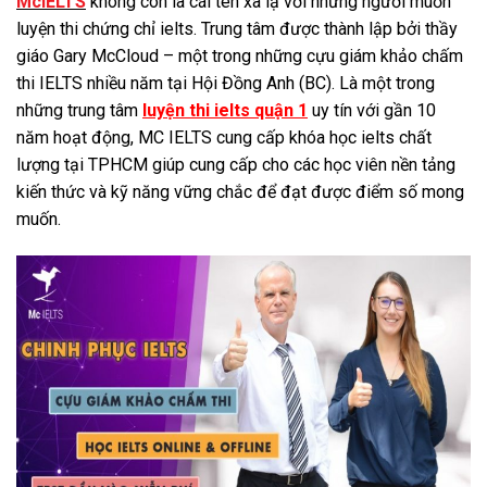
McIELTS
không còn là cái tên xa lạ với những người muốn
luyện thi chứng chỉ ielts. Trung tâm được thành lập bởi thầy
giáo Gary McCloud – một trong những cựu giám khảo chấm
thi IELTS nhiều năm tại Hội Đồng Anh (BC). Là một trong
những trung tâm
luyện thi ielts quận 1
uy tín với gần 10
năm hoạt động, MC IELTS cung cấp khóa học ielts chất
lượng tại TPHCM giúp cung cấp cho các học viên nền tảng
kiến thức và kỹ năng vững chắc để đạt được điểm số mong
muốn.