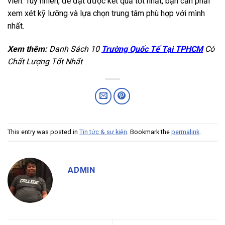
viên. Tuy nhiên, để đạt được kết quả tốt nhất, bạn cần phải
xem xét kỹ lưỡng và lựa chọn trung tâm phù hợp với mình
nhất.
Xem thêm:
Danh Sách 10
Trường Quốc Tế Tại TPHCM
Có
Chất Lượng Tốt Nhất
This entry was posted in
Tin tức & sự kiện
. Bookmark the
permalink
.
ADMIN