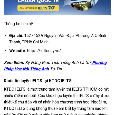
Thông tin liên hệ:
Địa chỉ:
152 -152A Nguyễn Văn Đậu, Phường 7, Q.Bình
Thạnh, TP.Hồ Chí Minh
Website:
https://ieltscity.vn/
Xem thêm:
Kỹ Năng Giao Tiếp Tiếng Anh Là Gì?
Phương
Pháp Học Nói Tiếng Anh
Tự Tin
Khóa ôn luyện IELTS tại KTDC IELTS
KTDC IELTS là một trung tâm luyện thi IELTS TPHCM có rất
nhiều điểm nổi bật. Các khóa học luyện thi IELTS ở đây được
thiết kế chu đáo và cá nhân hóa chương trình học. Ngoài ra,
KTDC IELTS cũng không thua kém bất kỳ trung tâm nào khi
sở hữu đội ngũ giảng viên bản ngữ giàu kinh nghiệm giảng