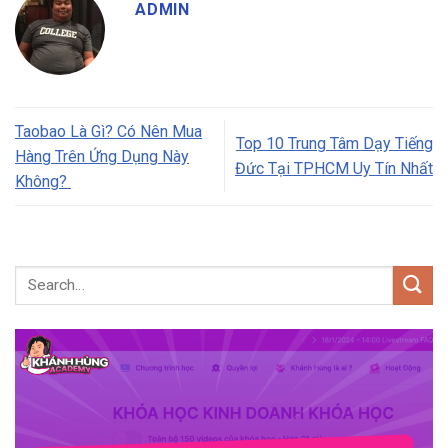
ADMIN
Taobao Là Gì? Có Nên Mua
Top 10 Trung Tâm Dạy Tiếng
Hàng Trên Ứng Dụng Này
Đức Tại TPHCM Uy Tín Nhất
Không?