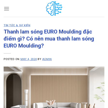
Skip
to
content
TIN TỨC & SỰ KIỆN
Thanh lam sóng EURO Moulding đặc
điểm gì? Có nên mua thanh lam sóng
EURO Moulding?
POSTED ON
MAY 4, 2024
BY
ADMIN