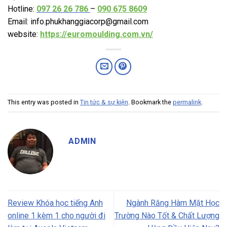
Hotline:
097 26 26 786
–
090 675 8609
Email:
info.phukhanggiacorp@gmail.com
website:
https://euromoulding.com.vn/
This entry was posted in
Tin tức & sự kiện
. Bookmark the
permalink
.
ADMIN
Review Khóa học tiếng Anh
Ngành Răng Hàm Mặt Học
online 1 kèm 1 cho người đi
Trường Nào Tốt & Chất Lượng