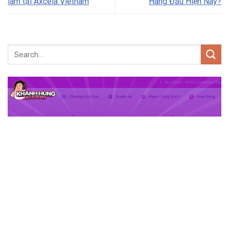
làm tại Axcela Vietnam
Hàng Đầu Hiện Nay?