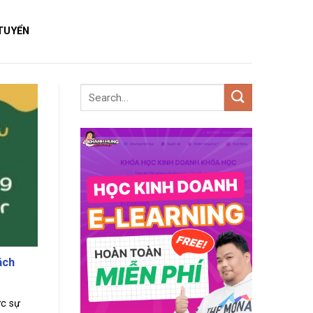
TUYỂN
ách
ức sự