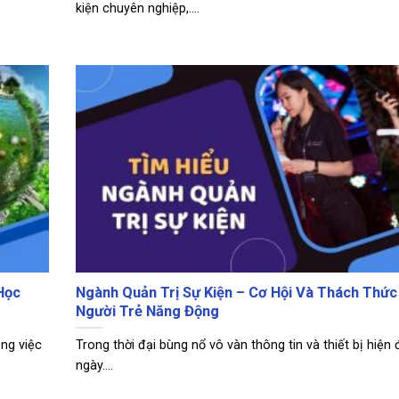
kiện chuyên nghiệp,....
Học
Ngành Quản Trị Sự Kiện – Cơ Hội Và Thách Thứ
Người Trẻ Năng Động
ng việc
Trong thời đại bùng nổ vô vàn thông tin và thiết bị hiện 
ngày....