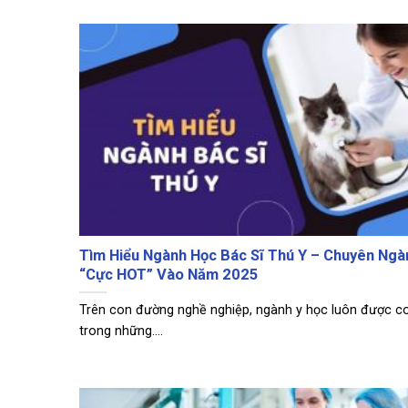
Tìm Hiểu Ngành Học Bác Sĩ Thú Y – Chuyên Ngà
“Cực HOT” Vào Năm 2025
Trên con đường nghề nghiệp, ngành y học luôn được co
trong những....