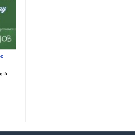
ọc
g là