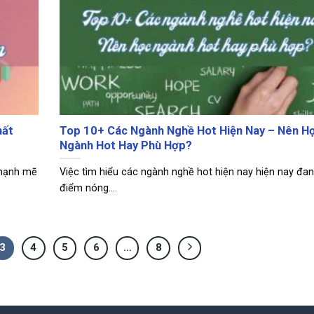
hất
Top 10+ Các Ngành Nghề Hot Hiện Nay – Nên H
Ngành Hot Hay Phù Hợp?
 mạnh mẽ
Việc tìm hiểu các ngành nghề hot hiện nay hiện nay đan
điểm nóng....
3
4
5
6
…
8