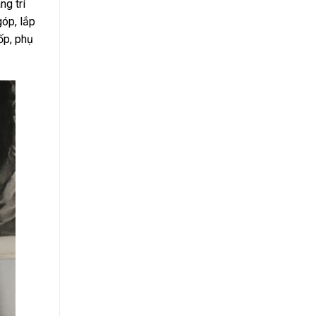
ng trí
góp, lắp
ốp, phụ