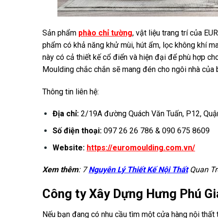
Sản phẩm
phào chỉ tường
, vật liệu trang trí của E
phẩm có khả năng khử mùi, hút ẩm, lọc không khí ma
này có cả thiết kế cổ điển và hiện đại để phù hợp 
Moulding chắc chắn sẽ mang đén cho ngôi nhà của b
Thông tin liên hệ:
Địa chỉ:
2/19A đường Quách Văn Tuấn, P12, Quận 
Số điện thoại:
097 26 26 786 & 090 675 8609
Website:
https://euromoulding.com.vn/
Xem thêm
: 7
Nguyên Lý Thiết Kế Nội Thất
Quan Tr
Công ty Xây Dựng Hưng Phú Gi
Nếu bạn đang có nhu cầu tìm một cửa hàng nội thất