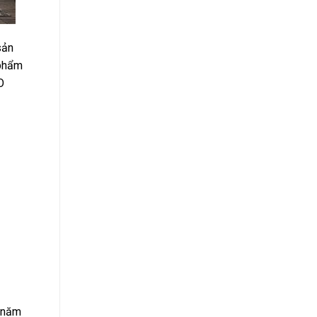
sản
 phẩm
O
2 năm