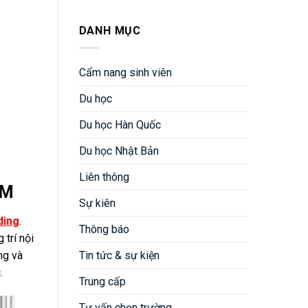
DANH MỤC
Cẩm nang sinh viên
Du học
Du học Hàn Quốc
Du học Nhật Bản
Liên thông
CM
Sự kiên
ding
.
Thông báo
g trí nội
Tin tức & sự kiện
ng và
.
Trung cấp
Tư vấn chọn trường