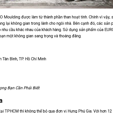
URO Moulding được làm từ thành phần than hoạt tính. Chính vì vậy, 
ng lại không gian trong lành cho ngôi nhà. Bên cạnh đó, các sản
cho nhu cầu khác nhau của khách hàng. Sử dụng sản phẩm của EUR
ạn một không gian sang trọng và thoáng đãng.
Tân Bình, TP. Hồ Chí Minh
ọng Bạn Cần Phải Biết
a
 tại TPHCM thì không thể bỏ qua đơn vị Hưng Phú Gia. Với hơn 1