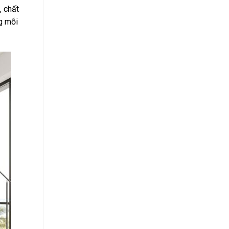
, chất
g mỗi