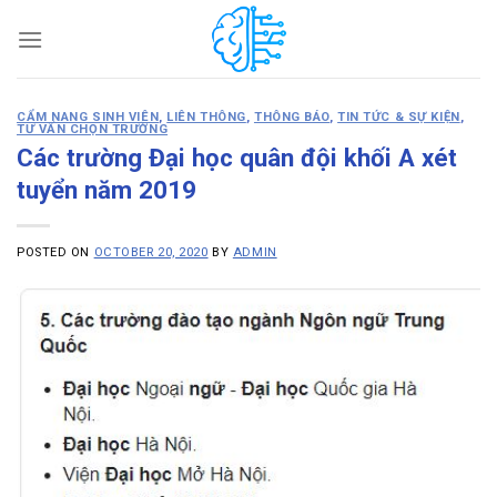
Skip
to
content
CẨM NANG SINH VIÊN
,
LIÊN THÔNG
,
THÔNG BÁO
,
TIN TỨC & SỰ KIỆN
,
TƯ VẤN CHỌN TRƯỜNG
Các trường Đại học quân đội khối A xét
tuyển năm 2019
POSTED ON
OCTOBER 20, 2020
BY
ADMIN