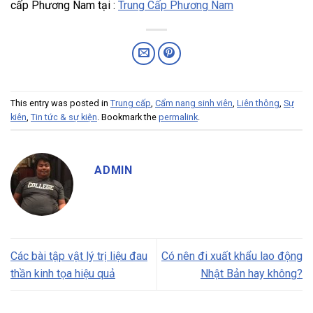
cấp Phương Nam tại :
Trung Cấp Phương Nam
This entry was posted in
Trung cấp
,
Cẩm nang sinh viên
,
Liên thông
,
Sự
kiên
,
Tin tức & sự kiện
. Bookmark the
permalink
.
ADMIN
Các bài tập vật lý trị liệu đau
Có nên đi xuất khẩu lao động
thần kinh tọa hiệu quả
Nhật Bản hay không?