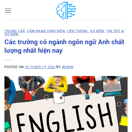
Skip
to
content
TRUNG CẤP
,
CẨM NANG SINH VIÊN
,
LIÊN THÔNG
,
SỰ KIÊN
,
TIN TỨC &
SỰ KIỆN
Các trường có ngành ngôn ngữ Anh chất
lượng nhất hiện nay
POSTED ON
OCTOBER 19, 2020
BY
ADMIN