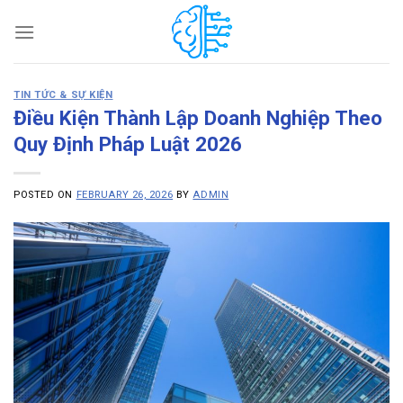
Skip
to
content
TIN TỨC & SỰ KIỆN
Điều Kiện Thành Lập Doanh Nghiệp Theo
Quy Định Pháp Luật 2026
POSTED ON
FEBRUARY 26, 2026
BY
ADMIN