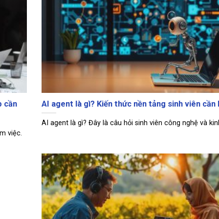
p cần
AI agent là gì? Kiến thức nền tảng sinh viên cần 
AI agent là gì? Đây là câu hỏi sinh viên công nghệ và kinh 
m việc.