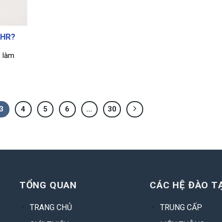
o HR?
R làm
3
4
5
6
…
30
TỔNG QUAN
CÁC HỆ ĐÀO T
TRANG CHỦ
TRUNG CẤP