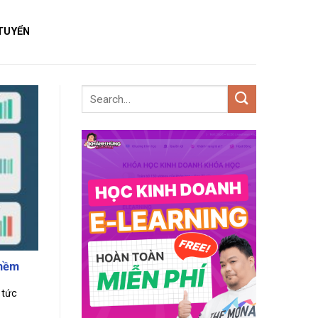
TUYỂN
 mềm
 tức