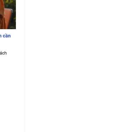
n cần
cách