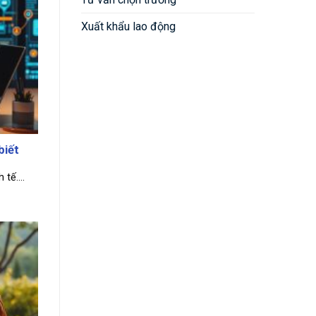
Xuất khẩu lao động
biết
tế....