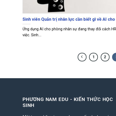
Sinh viên Quản trị nhân lực cần biết gì về AI ch
Ứng dụng AI cho phòng nhân sự đang thay đổi cách H
việc. Sinh....
1
2
PHƯƠNG NAM EDU - KIẾN THỨC HỌC
SINH