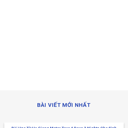
ĐĂNG KÝ XÉT TUYỂN
Học sinh hoặc sinh viên cần tham gia vào quá trìn
tuyển. Điều này có thể bao gồm việc hoàn thành đ
xin học…
BÀI VIẾT MỚI NHẤT
Bài Học Từ Ha Giang Motor Tour 4 Days 3 Nights Cho Sinh